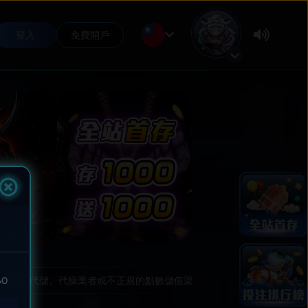
登入
免費開戶
40
代操業者或不正規的點數儲值渠道，如果有任何關於點數儲值的需求，請