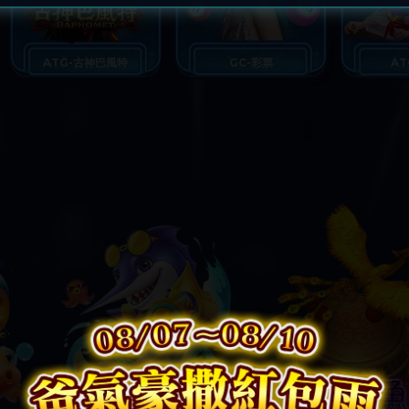
全站首存紅利100％
2026/06/30 18:02:
固定遊戲維護通知
2026/05/31 12:10:
ATG-古神巴風特
GC-彩票
AT
USDT限定福利！天天儲值天天送
2025/12/30 11:13:
電子風雲榜 輸贏都有獎
2025/12/30 11:12:
固定銀行維護通知
2025/09/25 07:31:
«
1
2
»