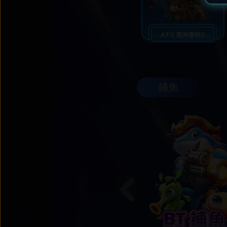
ATG 戰神賽特2
捕魚