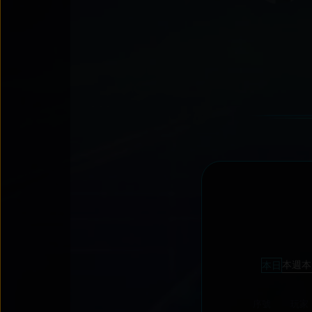
50
best
1
win*
本週
本
本日
2
pp09
序號
玩家