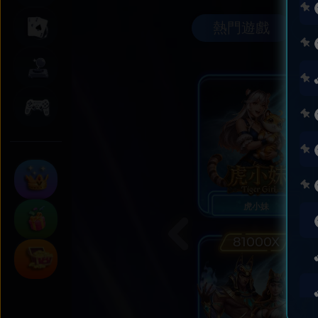
熱門遊戲
虎小妹
81000X