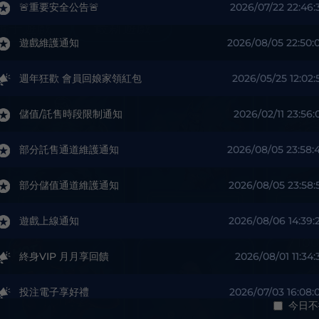
🚨重要安全公告🚨
2026/07/22 22:46:
電子遊戲
最新遊戲
遊戲維護通知
2026/08/05 22:50:
週年狂歡 會員回娘家領紅包
2026/05/25 12:02:
10000X
51000X
1
儲值/託售時段限制通知
2026/02/11 23:56:
部分託售通道維護通知
2026/08/05 23:58:
部分儲值通道維護通知
2026/08/05 23:58:
KT-電子浩克
ATG 戰神賽特
77G
遊戲上線通知
2026/08/06 14:39:
10
終身VIP 月月享回饋
2026/08/01 11:34:
投注電子享好禮
2026/07/03 16:08:
今日不