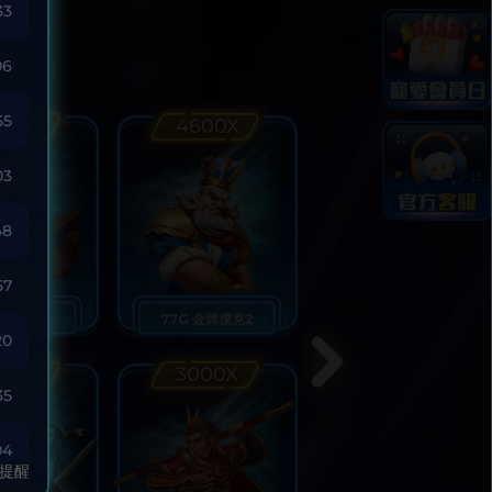
33
06
55
500X
4600X
2430X
03
48
57
 魔龍神話
77G 金牌撲克2
77G 拳霸
20
0000X
3000X
51000X
35
04
提醒